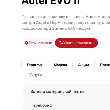
Autel EVO II
Позвоните или закажите звонок. Наши масте
центра Autel в Перми произведут оценку сто
квадрокоптера Замена GPS-модуля.
Есть запчасти
Узнать стоимость
Гарантия
Модели
Акции
Преи
Услуга
Замена материнской платы
Переборка