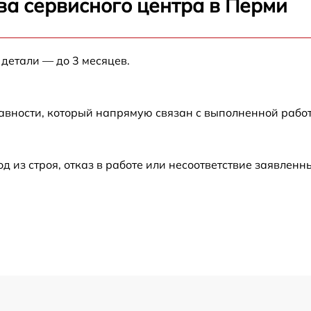
ва сервисного центра в Перми
от 60 мин
 детали — до 3 месяцев.
от 60 мин
от 60 мин
авности, который напрямую связан с выполненной рабо
от 60 мин
из строя, отказ в работе или несоответствие заявлен
от 60 мин
от 60 мин