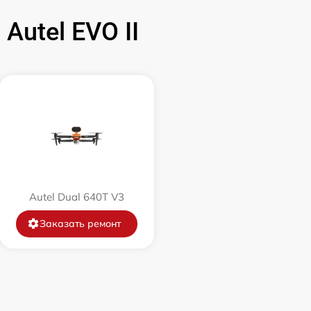
utel EVO II
Autel Dual 640T V3
Заказать ремонт