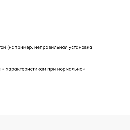
1500 р
1600 р
1600 р
той (например, неправильная установка
1000 р
ным характеристикам при нормальном
800 р
1000 р